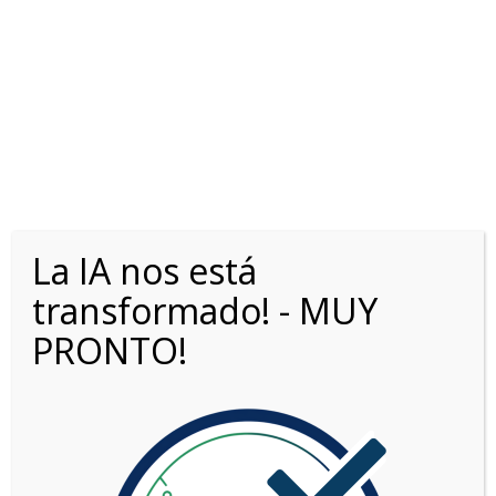
SHARSKIN MET
OPORTUNIDADES0KM.COM
>
LISTINGS
>
DARK SHADOW MET,
La IA nos está
SUMMIT MET, SHARSKIN MET
transformado! - MUY
PRONTO!
Opciones de búsqueda