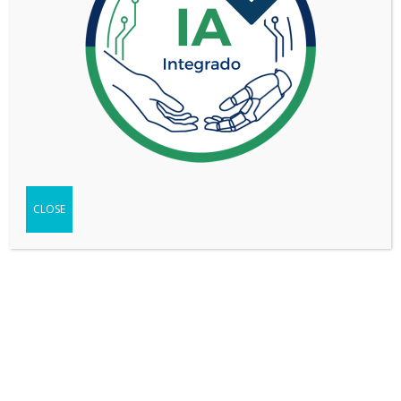
Fecha: más reciente primero
Not found any vehicle based on your filter
Try another filter, location or keywords
CLOSE
Reset filters
REDES