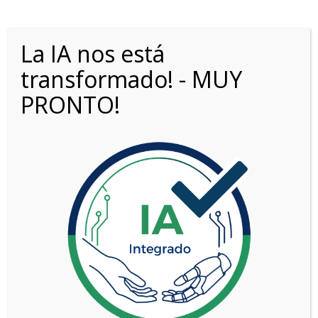
La IA nos está
transformado! - MUY
PRONTO!
LYNK&CO 08 1.5T PHEV PRO 3DHT
VER MÁS
1