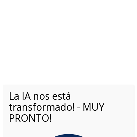
DS 3 HYBRID 1.2T AT8 HYBRID ETOILE
La IA nos está
VER MÁS
transformado! - MUY
PRONTO!
1