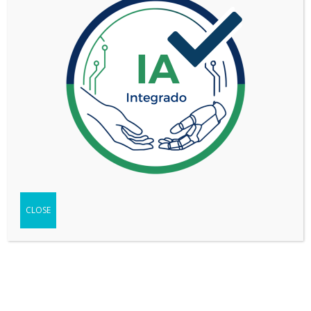
MG 3 HYBRID 1.5L HEV COMFORT
CLOSE
VER MÁS
1