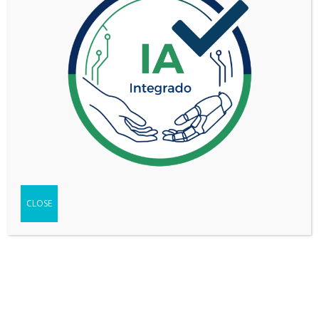
TOYOTA CROWN 2.4T HEV E-AWD
PLATINUM
CLOSE
VER MÁS