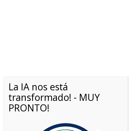
OPORTUNIDADES0KM.COM
>
LISTINGS
>
CROWN
Opciones de búsqueda
Fecha: más reciente primero
La IA nos está
transformado! - MUY
PRONTO!
2