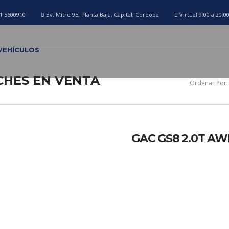
1 5600910
Bv. Mitre 95, Planta Baja, Capital, Córdoba
Virtual 9:00 a 20:0
VEHÍCULOS
CHES EN VENTA
Ordenar Por:
GAC GS8 2.0T AW