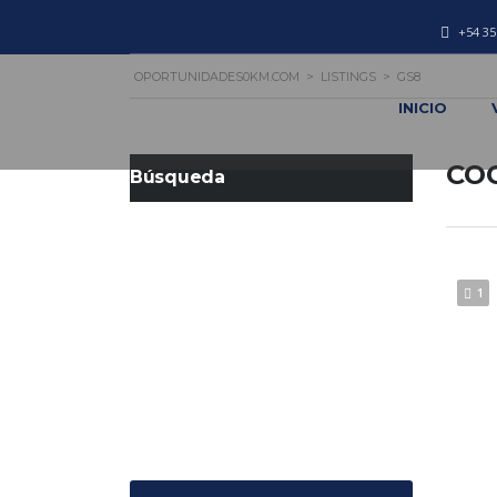
+54 35
OPORTUNIDADES0KM.COM
>
LISTINGS
>
GS8
INICIO
CO
Búsqueda
1