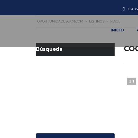
+54 35
OPORTUNIDADES0KM.COM
>
LISTINGS
>
MAGE
INICIO
CO
Búsqueda
1