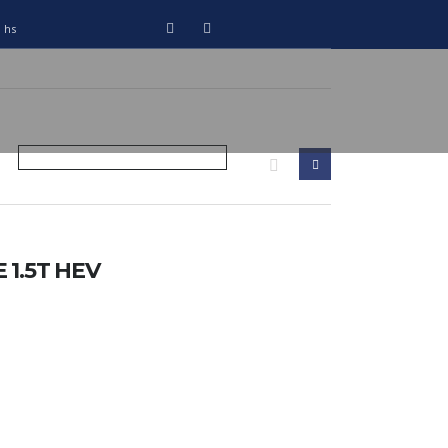
0 hs
1.5T HEV