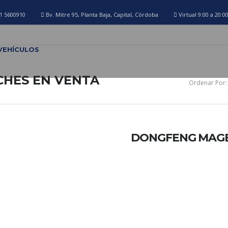
1 5600910
Bv. Mitre 95, Planta Baja, Capital, Córdoba
Virtual 9:00 a 20:0
VEHÍCULOS
CHES EN VENTA
Ordenar Por:
DONGFENG MAGE 