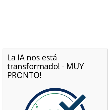
PATAGONICA
La IA nos está
OPORTUNIDADES0KM.COM
>
LISTINGS
>
PARTNER PATAGONICA
transformado! - MUY
PRONTO!
Opciones de búsqueda
Fecha: más reciente primero