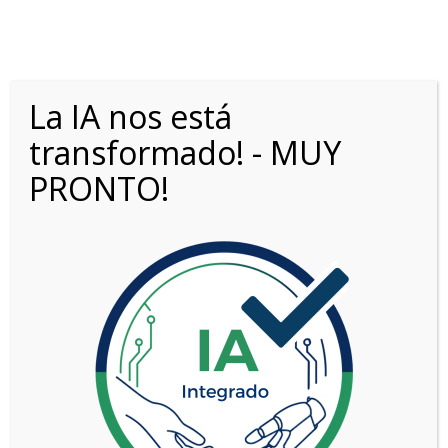
La IA nos está
transformado! - MUY
PRONTO!
JEEP RENEGADE 1.3T NIGHT EAGLE FWD
AT6
VER MÁS