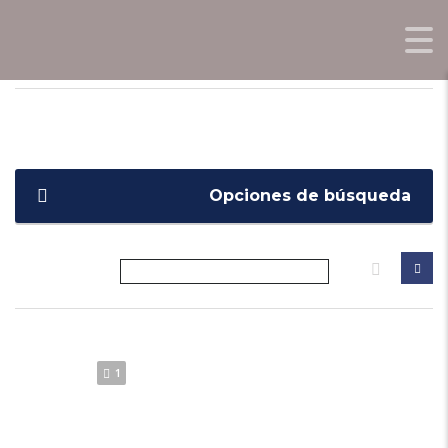
OPORTUNIDADES0KM.COM
>
LISTINGS
>
X35
Opciones de búsqueda
1