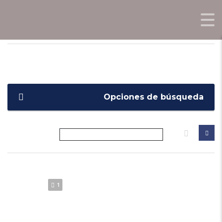
OPORTUNIDADES0KM.COM
>
LISTINGS
>
1.2T AT8 4X4
Opciones de búsqueda
1