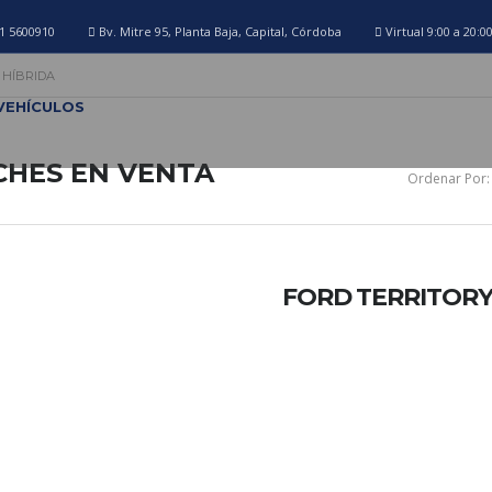
1 5600910
Bv. Mitre 95, Planta Baja, Capital, Córdoba
Virtual 9:00 a 20:0
D HÍBRIDA
VEHÍCULOS
CHES EN VENTA
Ordenar Por:
FORD TERRITORY 