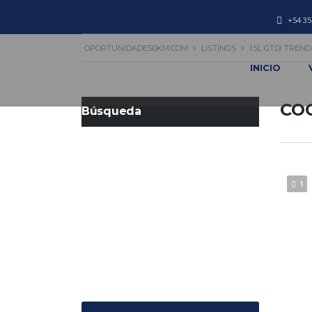
+54 35
OPORTUNIDADES0KM.COM
>
LISTINGS
>
1.5L GTDI TREN
INICIO
CO
Búsqueda
1