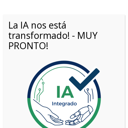
La IA nos está
transformado! - MUY
PRONTO!
GWM - HAVAL JOLION PRO 1.5T HEV
SUPREME
VER MÁS
1