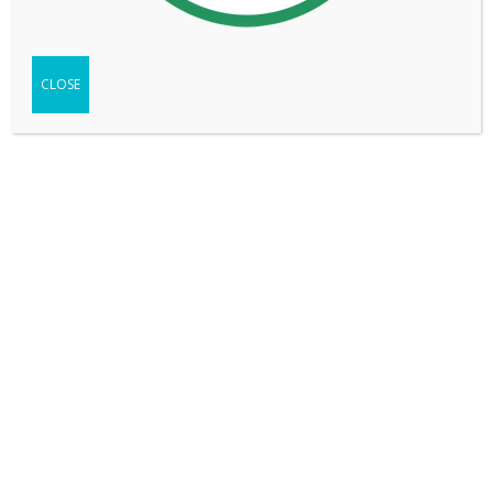
CLOSE
GWM - HAVAL JOLION 1.5T HEV SUPREME
VER MÁS