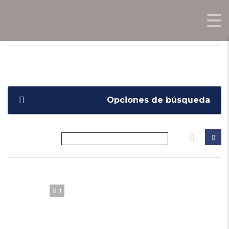
OPORTUNIDADES0KM.COM
>
LISTINGS
>
1.6 ADVANCE MT
Opciones de búsqueda
1