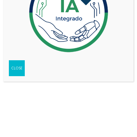
Not found any vehicle based on your filter
Try another filter, location or keywords
CLOSE
Reset filters
REDES