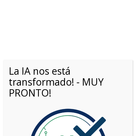
La IA nos está
OPORTUNIDADES0KM.COM
>
LISTINGS
>
1.6 VTI LIVE PK MT5
transformado! - MUY
PRONTO!
Opciones de búsqueda
Fecha: más reciente primero