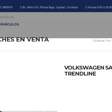
1 5600910
Bv. Mitre 95, Planta Baja, Capital, Córdoba
Virtual 9:00 a 20:0
 TRENDLINE
VEHÍCULOS
CHES EN VENTA
Ordenar Por:
VOLKSWAGEN SAVE
TRENDLINE