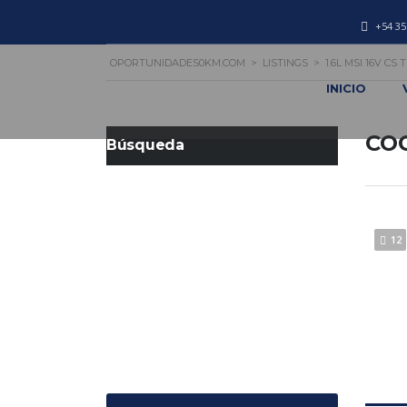
+54 35
OPORTUNIDADES0KM.COM
>
LISTINGS
>
1.6L MSI 16V CS
INICIO
CO
Búsqueda
12