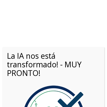
La IA nos está
OPORTUNIDADES0KM.COM
>
LISTINGS
>
1.6L SENSE MT
transformado! - MUY
PRONTO!
Opciones de búsqueda
Fecha: más reciente primero