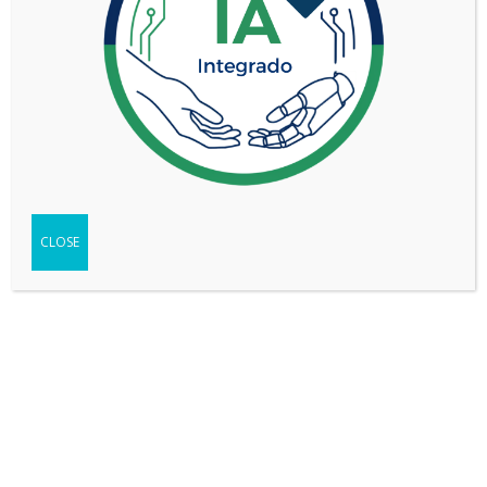
Not found any vehicle based on your filter
Try another filter, location or keywords
CLOSE
Reset filters
REDES