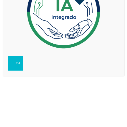
Not found any vehicle based on your filter
Try another filter, location or keywords
CLOSE
Reset filters
REDES