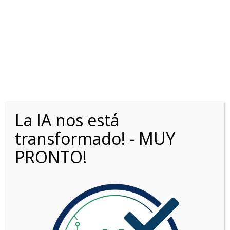
La IA nos está
OPORTUNIDADES0KM.COM
>
LISTINGS
>
2.0L BITD XLT 4X4 AT
transformado! - MUY
PRONTO!
Opciones de búsqueda
Fecha: más reciente primero