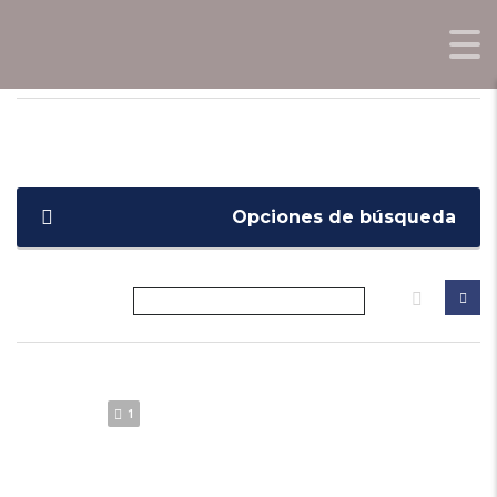
OPORTUNIDADES0KM.COM
>
LISTINGS
>
2.0T GT 4WD AT
Opciones de búsqueda
1