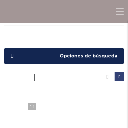
OPORTUNIDADES0KM.COM
>
LISTINGS
>
2.0T HYBRID 4WD CVT
Opciones de búsqueda
1