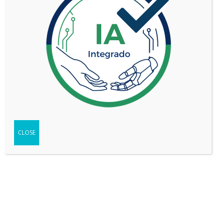
JEEP GLADIATOR 3.6L AT8 4X4 RUBICON
CLOSE
VER MÁS