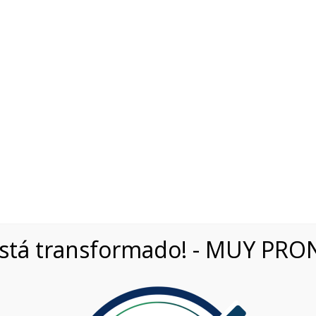
5600910
Bv. Mitre 95, Planta Baja, Capital, Córdoba
Virtual 9:00 a 20:00 
EHÍCULOS
CTRICO
está transformado! - MUY PRO