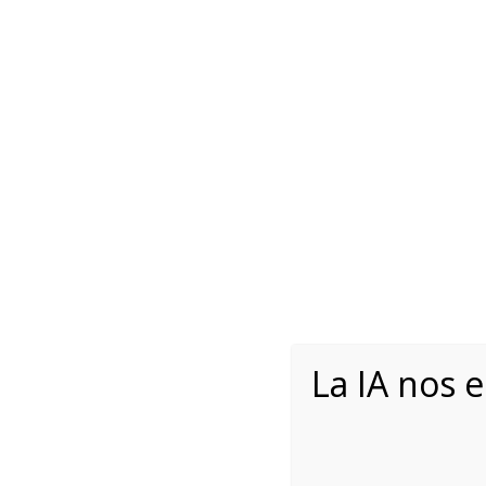
+54 351 
INICIO
V
ARCFOX T1 100% ELÉ
La IA nos 