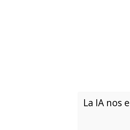
+54 351 
INICIO
V
CITROEN AIRCROSS 1.
La IA nos 