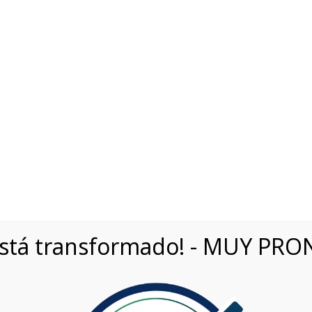
5600910
Bv. Mitre 95, Planta Baja, Capital, Córdoba
Virtual 9:00 a 20:00 
EHÍCULOS
0 T200 SHINE CVT
está transformado! - MUY PRO