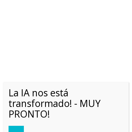
CITROEN BERLINGO VAN
1.6 L2 HDI 92
La IA nos está
transformado! - MUY
PRONTO!