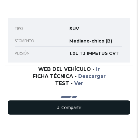
TIPO
SUV
SEGMENTO
Mediano-chico (B)
VERSIÓN
1.0L T3 IMPETUS CVT
WEB DEL VEHÍCULO
-
Ir
FICHA TÉCNICA
-
Descargar
TEST
-
Ver
Compartir
Copy
WhatsApp
Messenger
Email
Print
Link