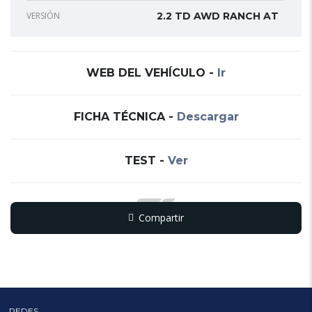
VERSIÓN
2.2 TD AWD RANCH AT
WEB DEL VEHÍCULO
-
Ir
FICHA TÉCNICA
-
Descargar
TEST
-
Ver
Compartir
Copy
WhatsApp
Messenger
Email
Print
Link
REDES