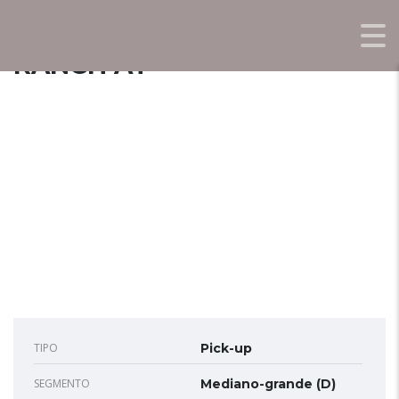
FIAT TITANO 2.2 TD AWD
RANCH AT
TIPO
Pick-up
SEGMENTO
Mediano-grande (D)