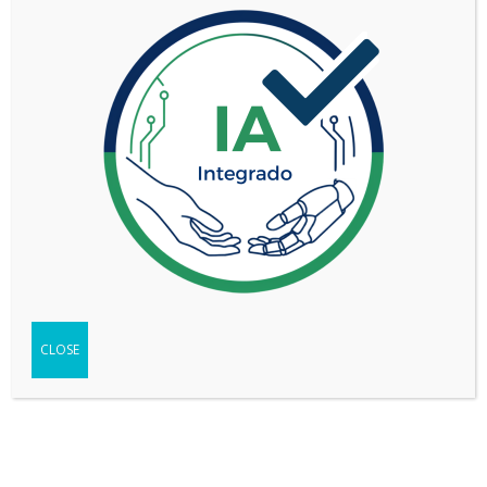
TIPO
SUV
SEGMENTO
Mediano-grande (D)
2.3L GTDi EcoBoost
VERSIÓN
TITANIUM 4X4 AT
WEB DEL VEHÍCULO
-
Ir
FICHA TÉCNICA
-
Descargar
TEST
-
Ver
CLOSE
Compartir
Copy
WhatsApp
Messenger
Email
Print
Link