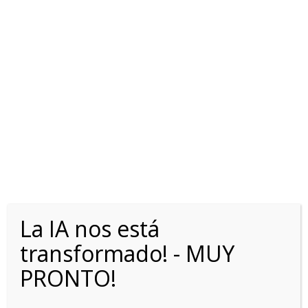
FORD EVEREST 2.3L GTDi
EcoBoost TITANIUM 4X4
AT
La IA nos está
transformado! - MUY
PRONTO!