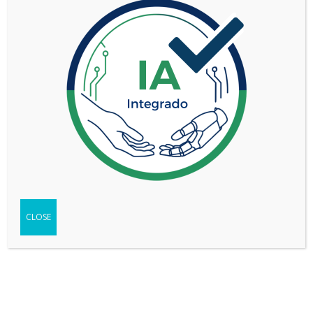
TIPO
Pick-up
SEGMENTO
Mediano (C)
2.0 4WD 8AT
VERSIÓN
TREMOR
WEB DEL VEHÍCULO
-
Ir
FICHA TÉCNICA
-
Descargar
TEST
-
Ver
CLOSE
Compartir
Copy
WhatsApp
Messenger
Email
Print
Link