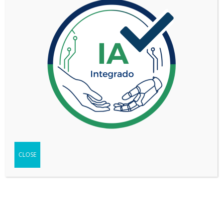
TIPO
Pick-up
SEGMENTO
Mediano-grande (D)
CHASIS 2.0L TD XL
VERSIÓN
4X4 MT
WEB DEL VEHÍCULO
-
Ir
FICHA TÉCNICA
-
Descargar
TEST
-
Ver
CLOSE
Compartir
Copy
WhatsApp
Messenger
Email
Print
Link