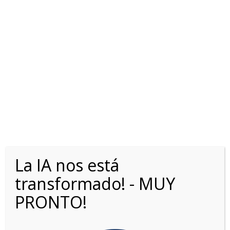
FORD RANGER CHASIS
2.0L TD XL 4X4 MT
La IA nos está
transformado! - MUY
PRONTO!