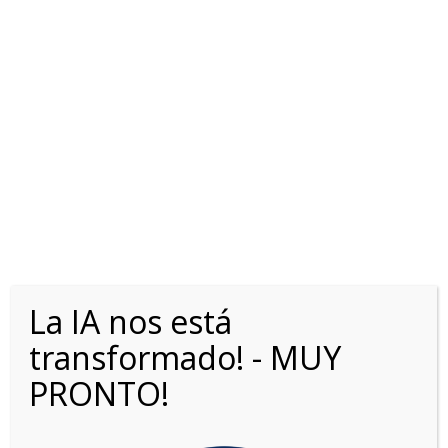
FORD RANGER DC 2.0L
BiTD XLT 4X2 10AT
La IA nos está
transformado! - MUY
PRONTO!