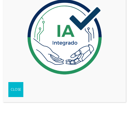
TIPO
Pick-up
SEGMENTO
Mediano-grande (D)
DC 2.0L BiTD XLT
VERSIÓN
4X2 10AT
WEB DEL VEHÍCULO
-
Ir
FICHA TÉCNICA
-
Descargar
TEST
-
Ver
CLOSE
Compartir
Copy
WhatsApp
Messenger
Email
Print
Link