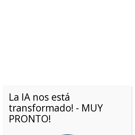
FORD RANGER DC 2.0L
TD XLS 4X2 MT
La IA nos está
transformado! - MUY
PRONTO!