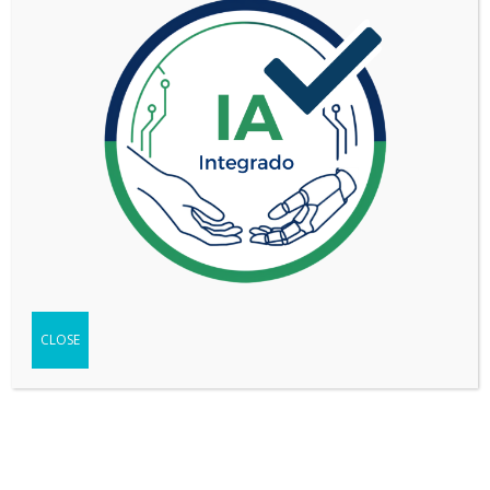
TIPO
Pick-up
SEGMENTO
Mediano-grande (D)
DC 2.0L TD XLS 4X2
VERSIÓN
MT
WEB DEL VEHÍCULO
-
Ir
FICHA TÉCNICA
-
Descargar
TEST
-
Ver
CLOSE
Compartir
Copy
WhatsApp
Messenger
Email
Print
Link