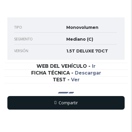
TIPO
Monovolumen
SEGMENTO
Mediano (C)
VERSIÓN
1.5T DELUXE 7DCT
WEB DEL VEHÍCULO
-
Ir
FICHA TÉCNICA
-
Descargar
TEST
-
Ver
Compartir
Copy
WhatsApp
Messenger
Email
Print
Link