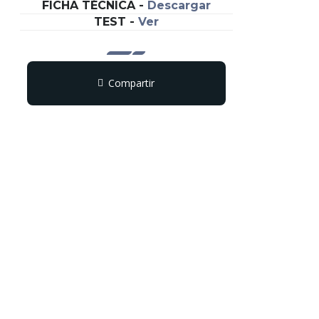
FICHA TÉCNICA
-
Descargar
TEST
-
Ver
Compartir
Copy
WhatsApp
Messenger
Email
Print
Link