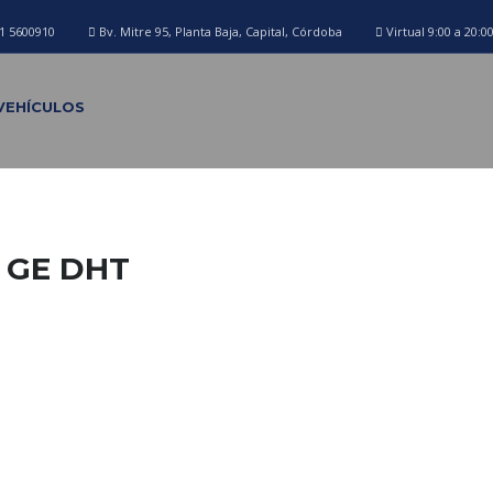
1 5600910
Bv. Mitre 95, Planta Baja, Capital, Córdoba
Virtual 9:00 a 20:0
VEHÍCULOS
 GE DHT