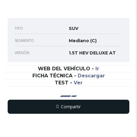
TIPO
SUV
SEGMENTO
Mediano (C)
VERSIÓN
1.5T HEV DELUXE AT
WEB DEL VEHÍCULO
-
Ir
FICHA TÉCNICA
-
Descargar
TEST
-
Ver
Compartir
Copy
WhatsApp
Messenger
Email
Print
Link