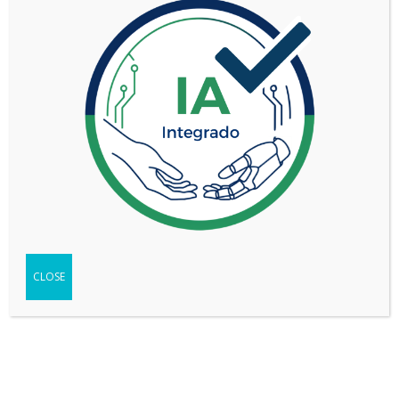
TIPO
Auto
SEGMENTO
Mediano (C)
2.0L ADVANCED
VERSIÓN
HYBRID
WEB DEL VEHÍCULO
-
Ir
FICHA TÉCNICA
-
Descargar
TEST
-
Ver
CLOSE
Compartir
Copy
WhatsApp
Messenger
Email
Print
Link