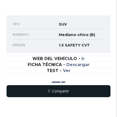
TIPO
SUV
SEGMENTO
Mediano-chico (B)
VERSIÓN
1.5 SAFETY CVT
WEB DEL VEHÍCULO
-
Ir
FICHA TÉCNICA
-
Descargar
TEST
-
Ver
Compartir
Copy
WhatsApp
Messenger
Email
Print
Link