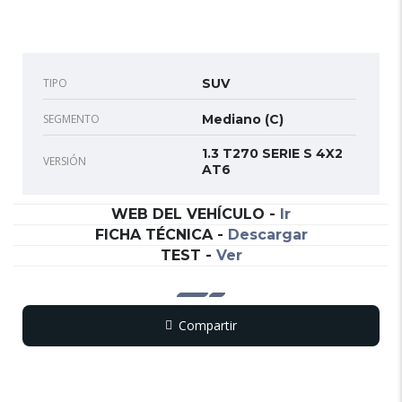
TIPO
SUV
SEGMENTO
Mediano (C)
1.3 T270 SERIE S 4X2
VERSIÓN
AT6
WEB DEL VEHÍCULO
-
Ir
FICHA TÉCNICA
-
Descargar
TEST
-
Ver
Compartir
Copy
WhatsApp
Messenger
Email
Print
Link