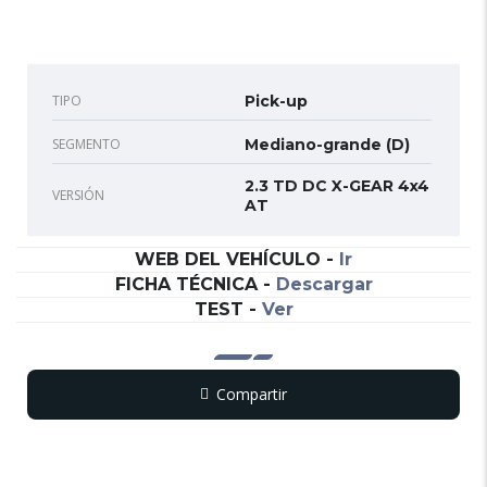
TIPO
Pick-up
SEGMENTO
Mediano-grande (D)
2.3 TD DC X-GEAR 4x4
VERSIÓN
AT
WEB DEL VEHÍCULO
-
Ir
FICHA TÉCNICA
-
Descargar
TEST
-
Ver
Compartir
Copy
WhatsApp
Messenger
Email
Print
Link