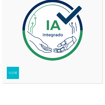
TIPO
SUV
SEGMENTO
Mediano (C)
2.5L 2WD ADVANCE
VERSIÓN
3R CVT
WEB DEL VEHÍCULO
-
Ir
FICHA TÉCNICA
-
Descargar
TEST
-
Ver
CLOSE
Compartir
Copy
WhatsApp
Messenger
Email
Print
Link