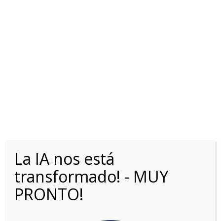
NISSAN X-TRAIL 2.5L 2WD
ADVANCE 3R CVT
La IA nos está
transformado! - MUY
PRONTO!