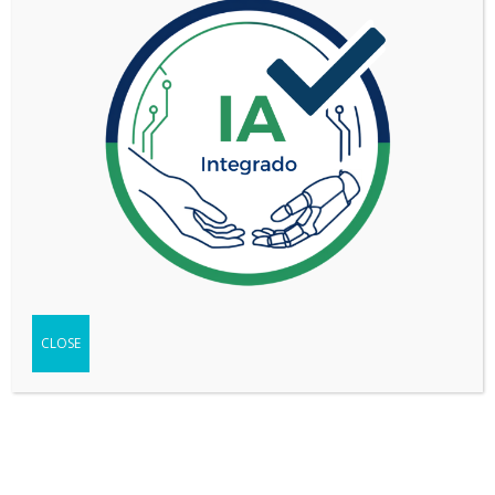
TIPO
Pick-up
SEGMENTO
Mediano-grande (D)
3.0L BiTURBO
VERSIÓN
LARAMIE
WEB DEL VEHÍCULO
-
Ir
FICHA TÉCNICA
-
Descargar
TEST
-
Ver
CLOSE
Compartir
Copy
WhatsApp
Messenger
Email
Print
Link