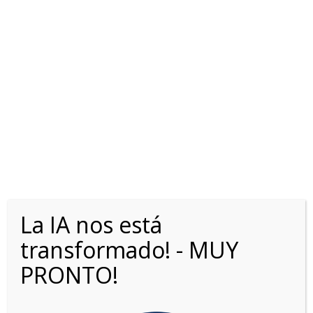
RAM 1500 3.0L BiTURBO
LARAMIE
La IA nos está
transformado! - MUY
PRONTO!