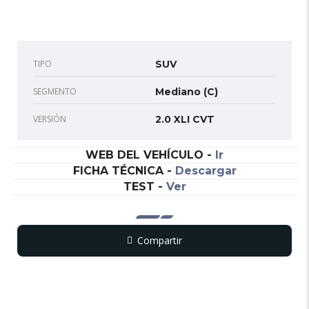
TIPO
SUV
SEGMENTO
Mediano (C)
VERSIÓN
2.0 XLI CVT
WEB DEL VEHÍCULO
-
Ir
FICHA TÉCNICA
-
Descargar
TEST
-
Ver
Compartir
Copy
WhatsApp
Messenger
Email
Print
Link