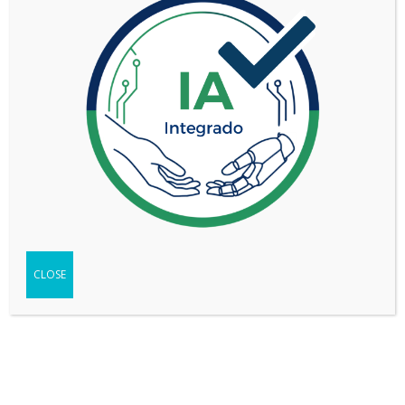
TIPO
SUV
SEGMENTO
Mediano (C)
VERSIÓN
HV 1.8 SEG eCVT
WEB DEL VEHÍCULO
-
Ir
FICHA TÉCNICA
-
Descargar
TEST
-
Ver
CLOSE
Compartir
Copy
WhatsApp
Messenger
Email
Print
Link