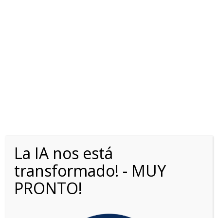
TOYOTA COROLLA CROSS
HV 1.8 SEG eCVT
La IA nos está
transformado! - MUY
PRONTO!