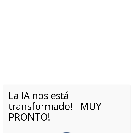
TOYOTA COROLLA HEV
1.8 SEG eCVT SAFETY
La IA nos está
transformado! - MUY
PRONTO!