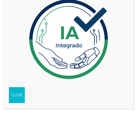
TIPO
Auto
SEGMENTO
Mediano (C)
HEV 1.8 SEG eCVT
VERSIÓN
SAFETY
WEB DEL VEHÍCULO
-
Ir
FICHA TÉCNICA
-
Descargar
TEST
-
Ver
CLOSE
Compartir
Copy
WhatsApp
Messenger
Email
Print
Link