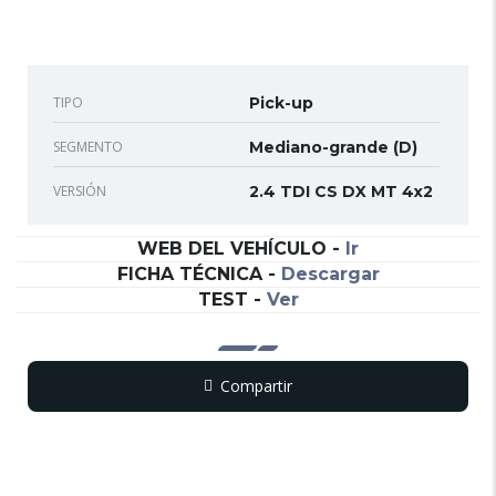
TIPO
Pick-up
SEGMENTO
Mediano-grande (D)
VERSIÓN
2.4 TDI CS DX MT 4x2
WEB DEL VEHÍCULO
-
Ir
FICHA TÉCNICA
-
Descargar
TEST
-
Ver
Compartir
Copy
WhatsApp
Messenger
Email
Print
Link