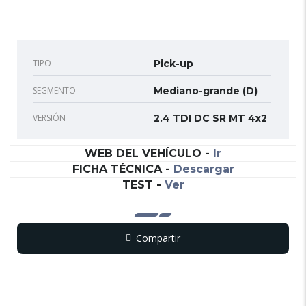
TIPO
Pick-up
SEGMENTO
Mediano-grande (D)
VERSIÓN
2.4 TDI DC SR MT 4x2
WEB DEL VEHÍCULO
-
Ir
FICHA TÉCNICA
-
Descargar
TEST
-
Ver
Compartir
Copy
WhatsApp
Messenger
Email
Print
Link