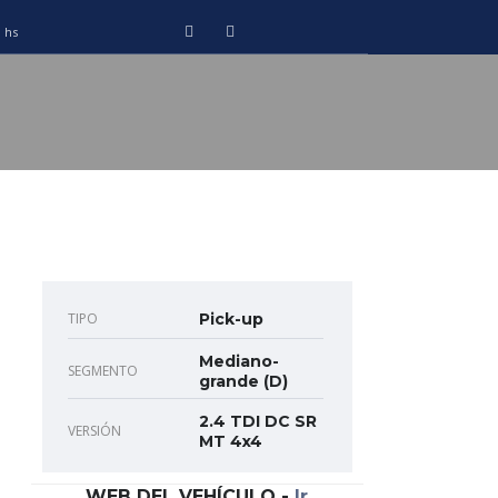
0 hs
TIPO
Pick-up
Mediano-
SEGMENTO
grande (D)
2.4 TDI DC SR
VERSIÓN
MT 4x4
WEB DEL VEHÍCULO
-
Ir