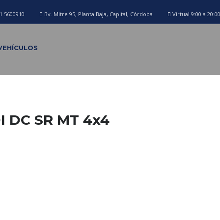
1 5600910
Bv. Mitre 95, Planta Baja, Capital, Córdoba
Virtual 9:00 a 20:0
VEHÍCULOS
I DC SR MT 4x4