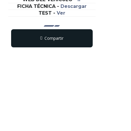
FICHA TÉCNICA
-
Descargar
TEST
-
Ver
Compartir
Copy
WhatsApp
Messenger
Email
Print
Link