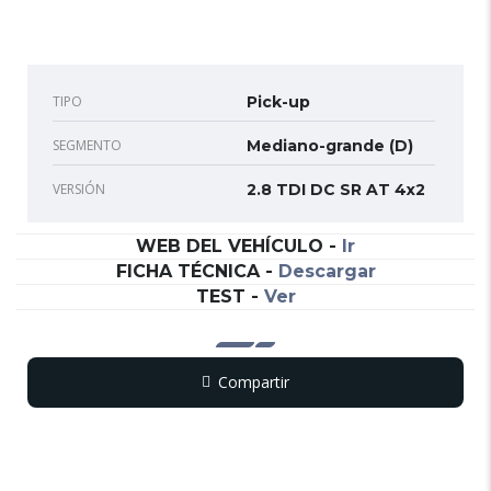
TIPO
Pick-up
SEGMENTO
Mediano-grande (D)
VERSIÓN
2.8 TDI DC SR AT 4x2
WEB DEL VEHÍCULO
-
Ir
FICHA TÉCNICA
-
Descargar
TEST
-
Ver
Compartir
Copy
WhatsApp
Messenger
Email
Print
Link