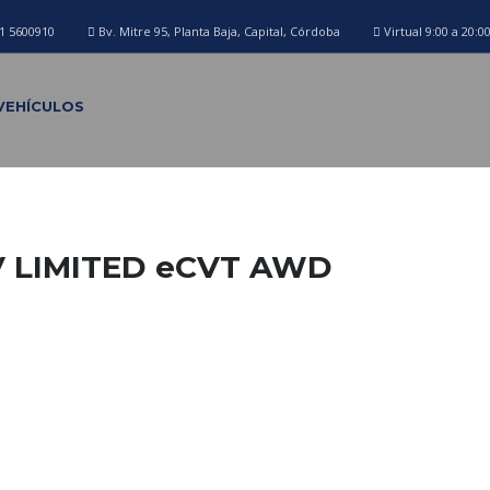
1 5600910
Bv. Mitre 95, Planta Baja, Capital, Córdoba
Virtual 9:00 a 20:0
VEHÍCULOS
V LIMITED eCVT AWD