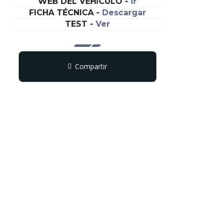
WEB DEL VEHÍCULO
-
Ir
FICHA TÉCNICA
-
Descargar
TEST
-
Ver
Compartir
Copy
WhatsApp
Messenger
Email
Print
Link