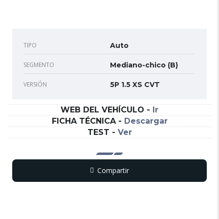
TIPO
Auto
SEGMENTO
Mediano-chico (B)
VERSIÓN
5P 1.5 XS CVT
WEB DEL VEHÍCULO
-
Ir
FICHA TÉCNICA
-
Descargar
TEST
-
Ver
Compartir
Copy
WhatsApp
Messenger
Email
Print
Link