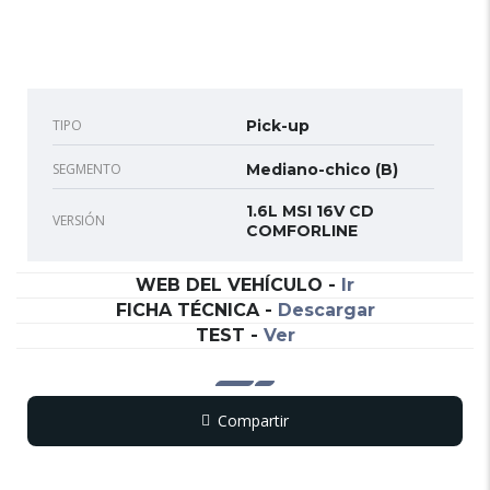
TIPO
Pick-up
SEGMENTO
Mediano-chico (B)
1.6L MSI 16V CD
VERSIÓN
COMFORLINE
WEB DEL VEHÍCULO
-
Ir
FICHA TÉCNICA
-
Descargar
TEST
-
Ver
Compartir
Copy
WhatsApp
Messenger
Email
Print
Link