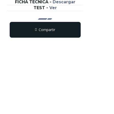
FICHA TÉCNICA
-
Descargar
TEST
-
Ver
Compartir
Copy
WhatsApp
Messenger
Email
Print
Link