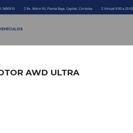
1 5600910
Bv. Mitre 95, Planta Baja, Capital, Córdoba
Virtual 9:00 a 20:0
VEHÍCULOS
MOTOR AWD ULTRA